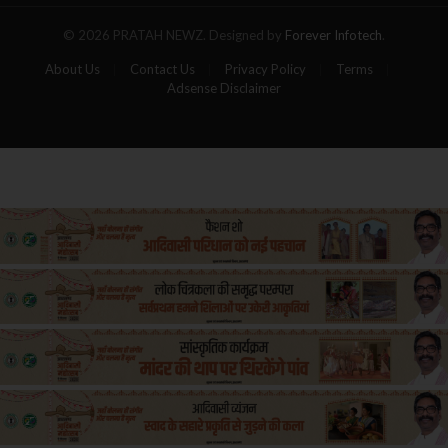
की
मौत
© 2026 PRATAH NEWZ. Designed by
Forever Infotech
.
About Us
Contact Us
Privacy Policy
Terms
Adsense Disclaimer