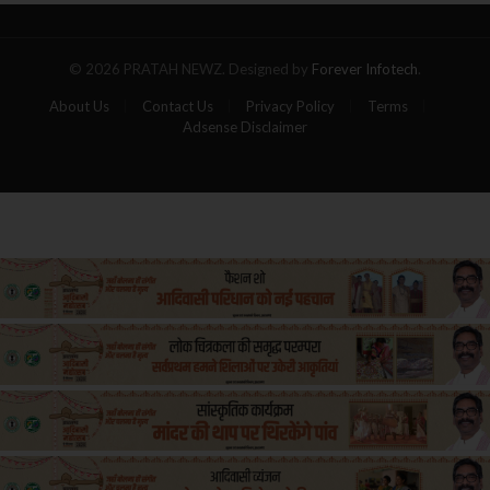
यात्रियों
की
मौत
© 2026 PRATAH NEWZ. Designed by
Forever Infotech
.
About Us
Contact Us
Privacy Policy
Terms
Adsense Disclaimer