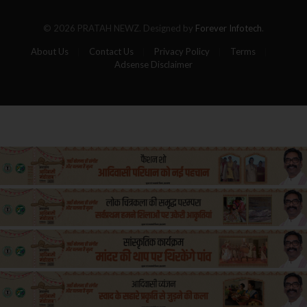
की
मौत
© 2026 PRATAH NEWZ. Designed by
Forever Infotech
.
About Us
Contact Us
Privacy Policy
Terms
Adsense Disclaimer