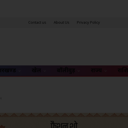
Contact us
About Us
Privacy Policy
ारखण्ड
खेल
बॉलीवुड़
राज्य
राश
धन