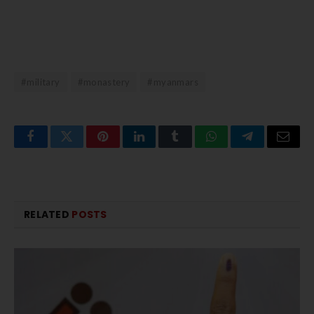
#military
#monastery
#myanmars
Facebook
Twitter
Pinterest
LinkedIn
Tumblr
WhatsApp
Telegram
Email
RELATED
POSTS