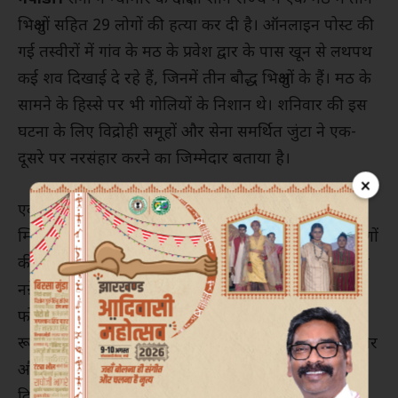
भिक्षुओं सहित 29 लोगों की हत्या कर दी है। ऑनलाइन पोस्ट की
गई तस्वीरों में गांव के मठ के प्रवेश द्वार के पास खून से लथपथ
कई शव दिखाई दे रहे हैं, जिनमें तीन बौद्ध भिक्षुओं के हैं। मठ के
सामने के हिस्से पर भी गोलियों के निशान थे। शनिवार की इस
घटना के लिए विद्रोही समूहों और सेना समर्थित जुंटा ने एक-
दूसरे पर नरसंहार करने का जिम्मेदार बताया है।
×
एक रिपोर्ट के अनुसार इस महीने की शुरुआत में सागैंग क्षेत्र के
म्यिनमु टाउनशिप में जुंटा सैनिकों ने कथित तौर पर 17 ग्रामीणों
की हत्या करने के कुछ ही हफ्तों बाद ताजा घटना शनिवार को
नन्नेइन्ट गांव में हुई। सरकार विरोधी करेनी नेशनलिटीज डिफेंस
फोर्स (केएनडीएफ) के प्रकाशित और म्यांमार नाउ द्वारा स्वतंत्र
रूप से सत्यापित की गई तस्वीरों में स्पष्ट रूप से पीडि़तों के सिर
और उनके शरीर के अन्य हिस्सों पर बंदूक की गोली के घाव
दिखाई दे रहे हैं।