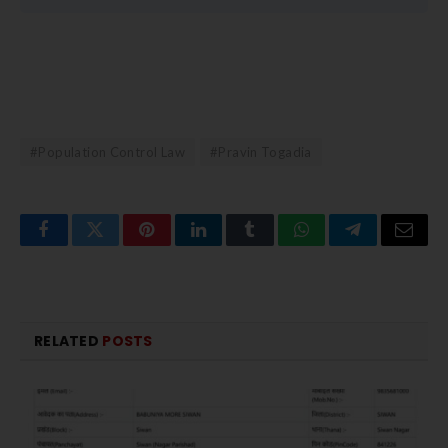
#Population Control Law
#Pravin Togadia
Facebook
Twitter
Pinterest
LinkedIn
Tumblr
WhatsApp
Telegram
Email
RELATED
POSTS