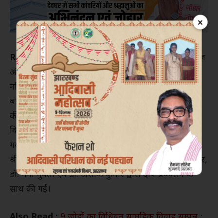
×
Ranchi :
ईस्टर्न कॉलेज ऑफ़ नर्सिंग एंड हेल्थ स्टडीज में आज
अंतर्राष्ट्रीय नर्सेस दिवस के अवसर पर लैम्प लाइटिंग सेरेमनी,
नर्सिंग दिवस तथा GNM 2024 (तीसरे बैच) की फ्रेशर्स पार्टी
बड़े ही धूमधाम से मनाई गई। इस अवसर पर आधुनिक नर्सिंग
की जननी फ्लोरेंस नाइटेंगल के योगदान को श्रद्धापूर्वक याद
किया गया तथा उनका जन्मदिन भी हर्षोल्लास के साथ मनाया
गया। कार्यक्रम की शुरुआत नर्सिंग काउंसिल की रजिस्ट्रार
श्रीमती प्रतिमा लकड़ा, ईस्टर्न कॉलेज के निर्देशक निशांत कुमार,
डॉ. मनी मुक्ता एवं डॉ. अशोक कुमार द्वारा दीप प्रज्वलन के
साथ की गई।
Also Read :
9 जोड़ों का विधिवत सामूहिक विवाह सम्पन्न :