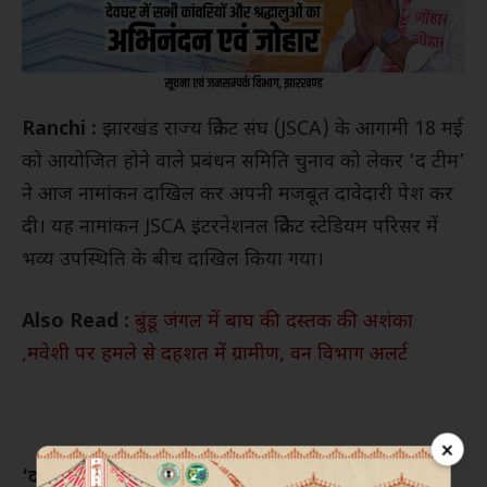
Ranchi :
झारखंड राज्य क्रिकेट संघ (JSCA) के आगामी 18 मई
को आयोजित होने वाले प्रबंधन समिति चुनाव को लेकर ‘द टीम’
ने आज नामांकन दाखिल कर अपनी मजबूत दावेदारी पेश कर
दी। यह नामांकन JSCA इंटरनेशनल क्रिकेट स्टेडियम परिसर में
भव्य उपस्थिति के बीच दाखिल किया गया।
Also Read :
बुंडू जंगल में बाघ की दस्तक की अशंका
,मवेशी पर हमले से दहशत में ग्रामीण, वन विभाग अलर्ट
×
‘द टीम’ के प्रत्याशी इस प्रकार हैं: