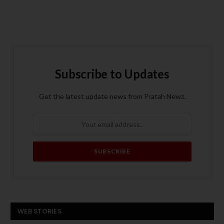
Subscribe to Updates
Get the latest update news from Pratah Newz.
बस बनी आग का गोला, पांच
ट्रंप के मध्य पूर्व दौरे से
WEB STORIES
यात्रियों की मौत
पहले हमास का अमेरिकी