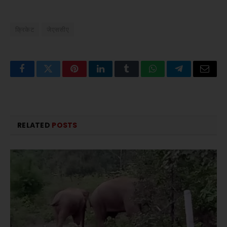
क्रिकेट
जेएससीए
Facebook
Twitter
Pinterest
LinkedIn
Tumblr
WhatsApp
Telegram
Email
RELATED
POSTS