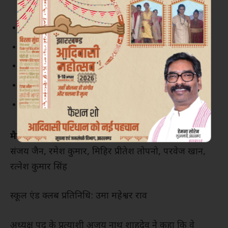
अध्यक्ष: अजय नाथ शाहदेव
उपाध्यक्ष: संजय पांडे
सचिव: सौरभ तिवारी (पूर्व अंतरराष्ट्रीय क्रिकेटर)
सहसचिव: शाहबाज नदीम (पूर्व अंतरराष्ट्रीय क्रिकेटर)
कोषाध्यक्ष: अमिताभ घोष
मैनेजिंग कमेटी के सदस्य:
संजय जैन, रमेश कुमार, मिहिर प्रीतेश तोपनो, परवेज खान,
रत्नेश कुमार सिंह
स्कूल एंड क्लब प्रतिनिधि: उमा महेश्वर राव
अध्यक्ष पद के प्रत्याशी अजय नाथ शाहदेव ने कहा कि वे