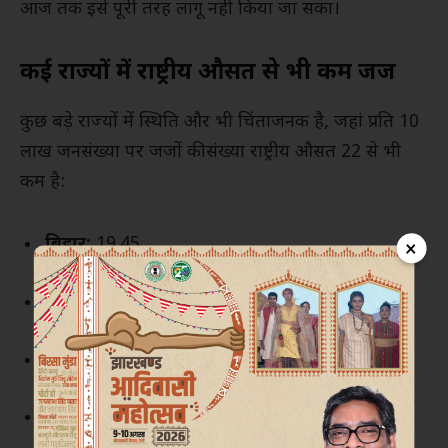
आज तक इसे पूरी तरह लागू नहीं किया जा सका।
कई राज्यों में राष्ट्रीय औसत से भी कम जज
कुछ बड़े राज्यों में स्थिति और भी चिंताजनक है, जहां प्रति 10
लाख जनसंख्या पर जजों की संख्या राष्ट्रीय औसत 22 से भी
कम है:
बिहार:
19.45
×
उत्तर प्रदेश:
18.52
झारखंड:
21.43
पश्चिम बंगाल:
12.05