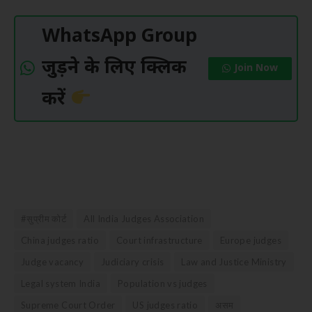
WhatsApp Group
जुड़ने के लिए क्लिक
Join Now
करें
#सुप्रीम कोर्ट
All India Judges Association
China judges ratio
Court infrastructure
Europe judges
Judge vacancy
Judiciary crisis
Law and Justice Ministry
Legal system India
Population vs judges
Supreme Court Order
US judges ratio
असम