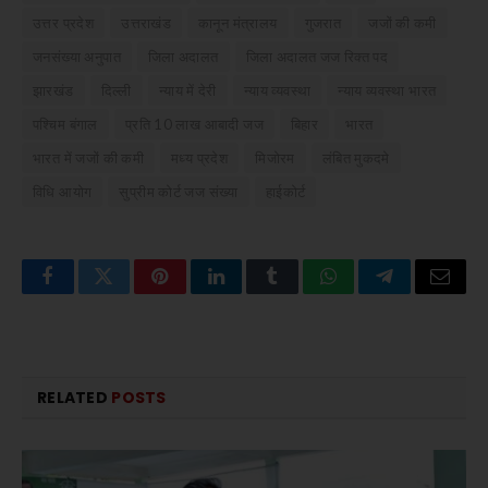
उत्तर प्रदेश
उत्तराखंड
कानून मंत्रालय
गुजरात
जजों की कमी
जनसंख्या अनुपात
जिला अदालत
जिला अदालत जज रिक्त पद
झारखंड
दिल्ली
न्याय में देरी
न्याय व्यवस्था
न्याय व्यवस्था भारत
पश्चिम बंगाल
प्रति 10 लाख आबादी जज
बिहार
भारत
भारत में जजों की कमी
मध्य प्रदेश
मिजोरम
लंबित मुकदमे
विधि आयोग
सुप्रीम कोर्ट जज संख्या
हाईकोर्ट
Facebook
Twitter
Pinterest
LinkedIn
Tumblr
WhatsApp
Telegram
Email
RELATED
POSTS