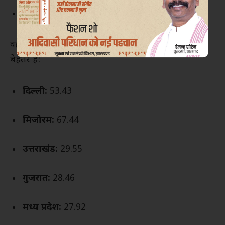
असम:
15.54
वहीं कुछ राज्यों और केंद्र शासित प्रदेशों में स्थिति अपेक्षाकृत
बेहतर है:
दिल्ली:
53.43
मिजोरम:
67.44
उत्तराखंड:
29.55
गुजरात:
28.46
मध्य प्रदेश:
27.92