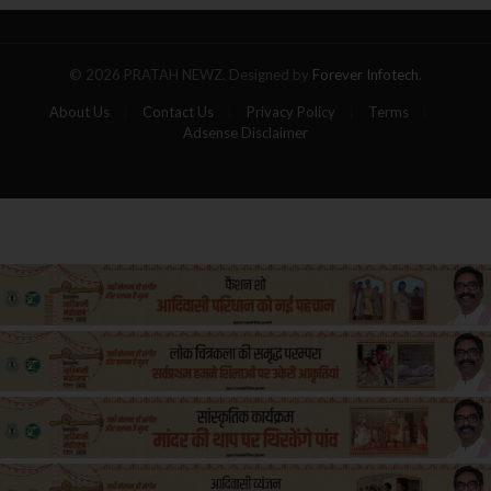
यात्रियों
की
मौत
© 2026 PRATAH NEWZ. Designed by
Forever Infotech
.
About Us
Contact Us
Privacy Policy
Terms
Adsense Disclaimer