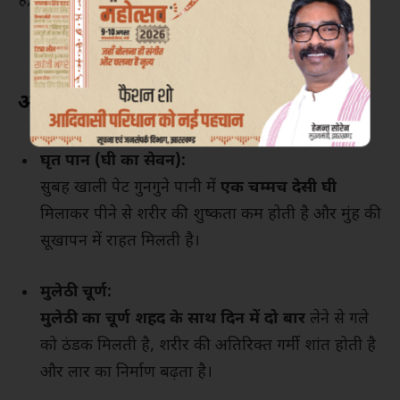
है, जिसका असर पाचन और समग्र स्वास्थ्य पर पड़ता है।
आयुर्वेदिक घरेलू उपाय
घृत पान (घी का सेवन):
सुबह खाली पेट गुनगुने पानी में
एक चम्मच देसी घी
मिलाकर पीने से शरीर की शुष्कता कम होती है और मुंह की
सूखापन में राहत मिलती है।
मुलेठी चूर्ण:
मुलेठी का चूर्ण शहद के साथ दिन में दो बार
लेने से गले
को ठंडक मिलती है, शरीर की अतिरिक्त गर्मी शांत होती है
और लार का निर्माण बढ़ता है।