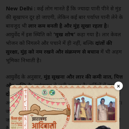
New Delhi :
कई लोग मानते हैं कि ज्यादा पानी पीने से मुंह
की सूखापन दूर हो जाएगी, लेकिन कई बार पर्याप्त पानी लेने के
बावजूद भी
लार कम बनती है और मुंह सूखा रहता है
।
आयुर्वेद में इस स्थिति को
‘मुख शोष’
कहा गया है। लार केवल
भोजन को निगलने और पचाने में ही नहीं, बल्कि
दांतों की
सुरक्षा, मुंह को नम रखने और संक्रमण से बचाव
में भी अहम
भूमिका निभाती है।
आयुर्वेद के अनुसार,
मुंह सूखना और लार की कमी वात, पित्त
×
और अग्नि के असंतुलन
से जुड़ी समस्या है। सर्दियों में
वात
दोष
स्वाभाविक रूप से बढ़ जाता है, जिससे शरीर में रूखापन
आता है। वहीं
पित्त दोष
शरीर में गर्मी और जलन को बढ़ाता है।
जब इन दोनों दोषों के साथ
पाचन अग्नि
भी असंतुलित हो
जाती है, तो मुंह सूखने और लार कम बनने की समस्या उभरती