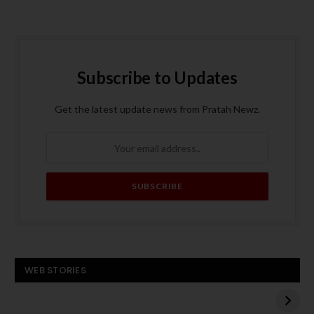
Subscribe to Updates
Get the latest update news from Pratah Newz.
बस बनी आग का गोला, पांच
ट्रंप के मध्य पूर्व दौरे से
WEB STORIES
यात्रियों की मौत
पहले हमास का अमेरिकी
बंधक एडन अलेक्जेंडर को
बस