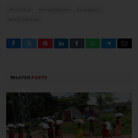
#Amit Shah
#Home Minister
#inaugurate
#Vedic Heritage
Facebook
Twitter
Pinterest
LinkedIn
Tumblr
WhatsApp
Telegram
Email
RELATED
POSTS