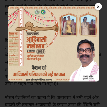
×
स्थानों, पेड़ों के नीचे और बिजली के खंभों के आसपास जाने से
बचने की अपील की गई है।
विभाग की रिपोर्ट के मुताबिक, पिछले 24 घंटों में राज्य का
सर्वाधिक तापमान
डाल्टनगंज में 40.4 डिग्री सेल्सियस
दर्ज
किया गया, जबकि सबसे कम तापमान
लातेहार में 20.9 डिग्री
सेल्सियस
रिकॉर्ड किया गया। मानसून के प्रवेश के बाद
तापमान में कुछ गिरावट जरूर आई है, लेकिन जिन क्षेत्रों में
पर्याप्त वर्षा नहीं हो रही है, वहां लोगों को अभी भी गर्मी और
उमस से राहत नहीं मिल पा रही है।
मौसम वैज्ञानिकों का कहना है कि वातावरण में नमी बढ़ने और
बादलों की लगातार आवाजाही के कारण उमस की स्थिति बनी