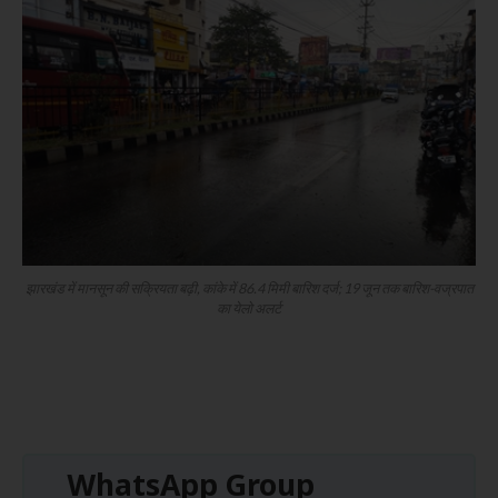
झारखंड में मानसून की सक्रियता बढ़ी, कांके में 86.4 मिमी बारिश दर्ज; 19 जून तक बारिश-वज्रपात
का येलो अलर्ट
WhatsApp Group