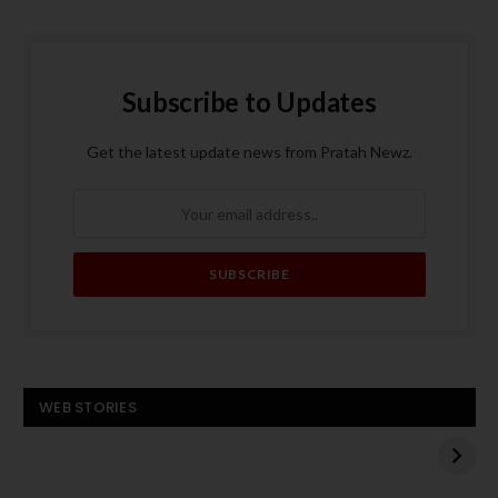
Subscribe to Updates
Get the latest update news from Pratah Newz.
बस बनी आग का गोला, पांच
ट्रंप के मध्य पूर्व दौरे से
WEB STORIES
यात्रियों की मौत
पहले हमास का अमेरिकी
बंधक एडन अलेक्जेंडर को
बस
रिहा करने का एलान
बनी