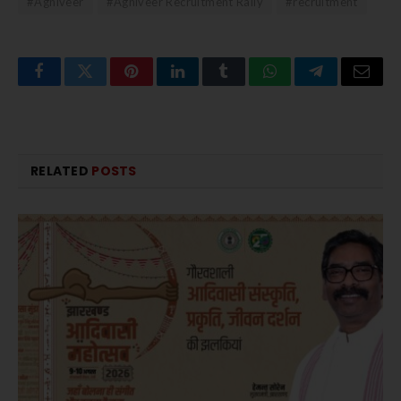
#Agniveer
#Agniveer Recruitment Rally
#recruitment
Facebook
Twitter
Pinterest
LinkedIn
Tumblr
WhatsApp
Telegram
Email
RELATED
POSTS