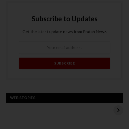
Subscribe to Updates
Get the latest update news from Pratah Newz.
बस बनी आग का गोला, पांच
ट्रंप के मध्य पूर्व दौरे से
WEB STORIES
यात्रियों की मौत
पहले हमास का अमेरिकी
बंधक एडन अलेक्जेंडर को
बस
रिहा करने का एलान
बनी
आग