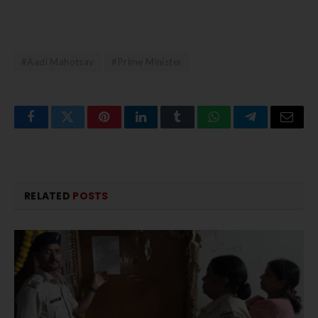
#Aadi Mahotsav
#Prime Minister
Facebook
Twitter
Pinterest
LinkedIn
Tumblr
WhatsApp
Telegram
Email
RELATED
POSTS