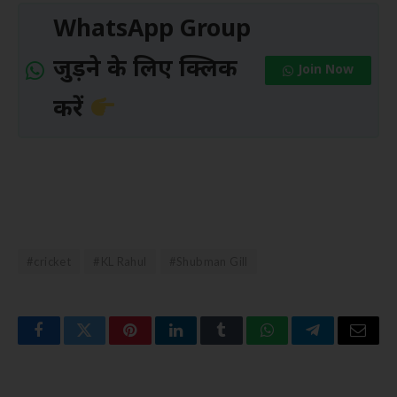
WhatsApp Group
जुड़ने के लिए क्लिक
Join Now
करें
#cricket
#KL Rahul
#Shubman Gill
Facebook
Twitter
Pinterest
LinkedIn
Tumblr
WhatsApp
Telegram
Email