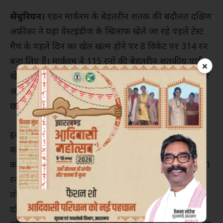
सेंचुरियन।
एडन मार्करम के बेहतरीन शतक की बदौलत दक्षिण
अफ्रीका ने यहां वेस्टइंडीज के खिलाफ खेले जा रहे पहले टेस्ट
मैच के पहले दिन का खेल खत्म होने पर 8 विकेट पर 314 रन
बना लिए हैं। मार्करम ने 115 रनों की बेहतरीन शतकीय पारी
×
खेली। मार्करम के अलावा डीन एल्गर ने भी 71 रनों के शानदार
अर्धशतकीय पारी खेली। मार्करम का यह उनके करियर का
छठा टेस्ट शतक था।
इस मैच में दक्षिण अफ्रीका ने टॉस जीतकर पहले बल्लेबाजी
करने का फैसला किया। एल्गर और मार्करम ने दक्षिण अफ्रीका
को शानदार शुरुआत दिलाई। दोनों ने पहले विकेट के लिए 141
रनों की साझेदारी की। इस साझेदारी को अल्जारी जोसेफ ने
तोड़ा। अल्जारी ने एल्गर को ब्लैकवुड के हाथों कैच कराकर
दक्षिण अफ्रीका को पहला झटका दिया। इसके बाद टोनी डे