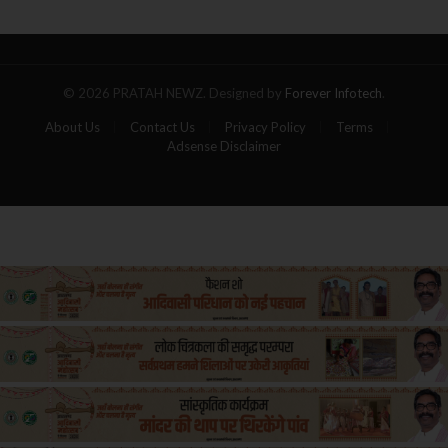
पांच
यात्रियों
की
मौत
© 2026 PRATAH NEWZ. Designed by
Forever Infotech
.
About Us
Contact Us
Privacy Policy
Terms
Adsense Disclaimer