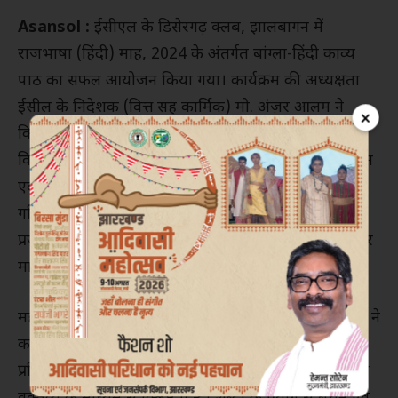
Asansol :
ईसीएल के डिसेरगढ़ क्लब, झालबागन में
राजभाषा (हिंदी) माह, 2024 के अंतर्गत बांग्ला-हिंदी काव्य
पाठ का सफल आयोजन किया गया। कार्यक्रम की अध्यक्षता
ईसील के निदेशक (वित्त सह कार्मिक) मो. अंज़र आलम ने
×
किया। साथ ही आसनसोल के उप मुख्य श्रम आयुक्त (केंद्रीय)
विनय कुमार त्रिवेदी, क्षेत्रीय श्रम आयुक्त (केंद्रीय) वोनमी होरम
एवं ईसील पत्रिका मृदंगार के जनक नन्ददुलाल आचार्य की
गरिमामयी उपस्थिति रही। कार्यक्रम की शुरुआत दीप
प्रज्ज्वलन के साथ की गई। साथ ही माँ सरस्वती की प्रतिमा पर
माल्यार्पण की गई।
महाप्रबंधक (कार्मिक एवं औद्योगिक संबंध) पुण्यदीप भट्टाचार्य ने
कार्यक्रम में उपस्थित अतिथियों का स्वागत किया एवं समस्त
प्रतिभागियों को शुभकामनाएँ दीं। विनय कुमार त्रिवेदी ने अपने