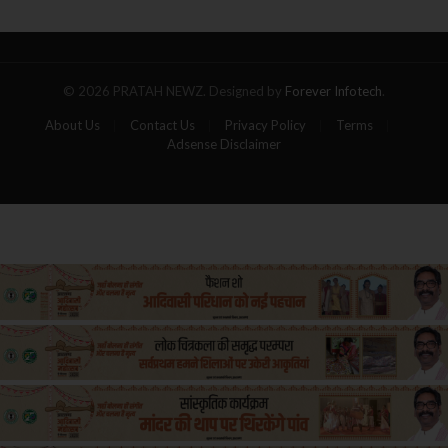
पांच
यात्रियों
की
मौत
© 2026 PRATAH NEWZ. Designed by
Forever Infotech
.
About Us
Contact Us
Privacy Policy
Terms
Adsense Disclaimer